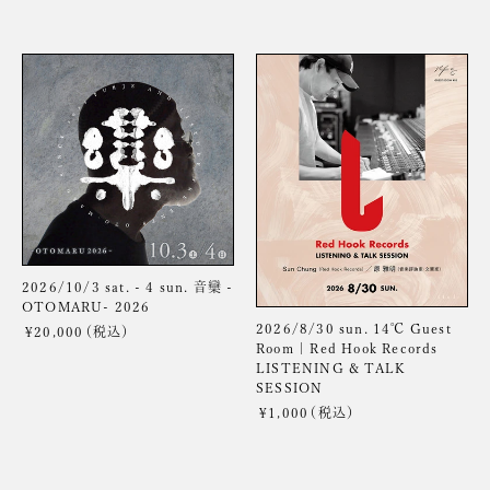
格
常
価
格
2026/10/3
2026/8/30
sat.
sun.
-
14℃
4
Guest
sun.
Room
音
|
欒
Red
-
Hook
OTOMARU-
Records
2026
LISTENING
2026/10/3 sat. - 4 sun. 音欒 -
&
OTOMARU- 2026
TALK
2026/8/30 sun. 14℃ Guest
¥20,000
通
SESSION
Room | Red Hook Records
常
LISTENING & TALK
価
SESSION
格
¥1,000
通
常
価
格