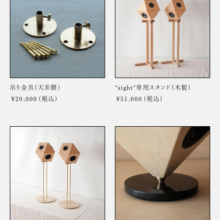
金
ス
具
タ
（天
ン
井
ド
側）
（木
製）
吊り金具（天井側）
“sight”専用スタンド（木製）
¥20,000
通
¥51,000
通
常
常
価
価
格
格
“sight”専
“vision”専
用
用
ス
台
タ
座
ン
ド
（真
鍮
製）