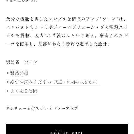
価格は税込です。
カ
ー
ト
余分な機能を排したシンプルな構成のアンプ”ソーン”は、
に
コンパクトなアルミボディーにボリュームノブと電源スイ
商
品
ッチを搭載、入力も1系統のみという潔さ。厳選されたパ
を
ーツを使用し、細部にわたり音質を追求した設計。
追
加
す
製品名｜ソーン
る
製品詳細
必ずお読みください
（配送・お支払い方法など）
よくある質問
ボリューム付ステレオパワーアンプ
add to cart