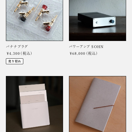
プ
ア
ラ
ン
グ
プ
SOHN
バナナプラグ
パワーアンプ SOHN
¥4,300
通
¥68,000
通
常
常
売り切れ
価
価
格
格
ブ
listude
ラ
オ
ン
リ
ド
ジ
ブ
ナ
ッ
ル
ク
ノ
「listude」
ー
ト