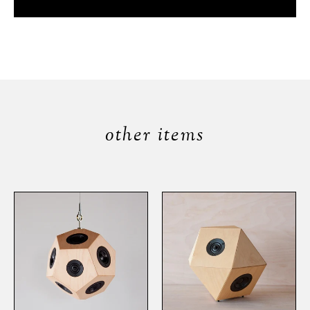
other items
scenery
sight