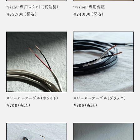
“sight”専用スタンド（真鍮製）
“vision”専用台座
¥75,900
通
¥24,000
通
常
常
価
価
格
格
ス
ス
ピ
ピ
ー
ー
カ
カ
ー
ー
ケ
ケ
ー
ー
ブ
ブ
ル
ル
（ホ
（ブ
スピーカーケーブル（ホワイト）
スピーカーケーブル（ブラック）
ワ
ラ
¥700
通
イ
¥700
通
ッ
常
常
ト）
ク）
価
価
格
格
バ
パ
ナ
ワ
ナ
ー