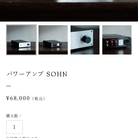
パワーアンプ SOHN
通
¥68,000
常
価
購入数
格