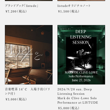
ブランドブック「listude」
listudeオリジナルノート
¥7,200
通
¥1,500
通
常
常
価
価
格
格
音
2026/9/20
楽
sun.
喫
Deep
茶
Listening
14°C
Session
入
Mark
場
de
予
Clive-
約
Lowe
（ド
Solo
リ
Performance
ン
at
ク
LISTUDE
音楽喫茶 14°C 入場予約（ドリ
2026/9/20 sun. Deep
付）
ンク付）
Listening Session
Mark de Clive-Lowe Solo
¥3,000
通
Performance at LISTUDE
常
価
¥5,000
通