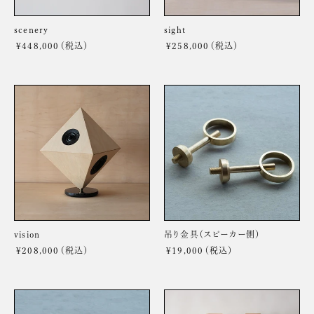
scenery
sight
¥448,000
通
¥258,000
通
常
常
価
価
格
格
vision
吊
り
金
具
（ス
ピ
ー
カ
ー
側）
vision
吊り金具（スピーカー側）
¥208,000
通
¥19,000
通
常
常
価
価
格
格
吊
“sight”専
り
用