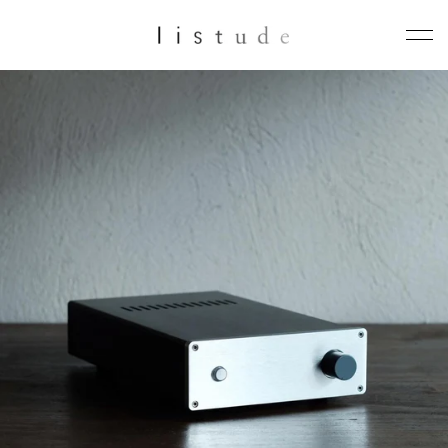
コ
ン
テ
ン
ツ
に
ス
キ
ッ
プ
す
る